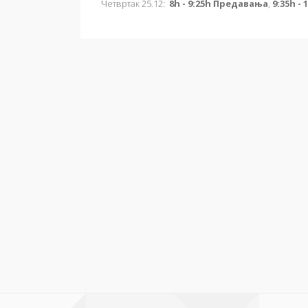
Четвртак 25.12:
8h - 9:25h Предавања
,
9:35h -