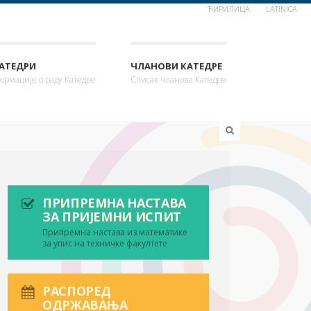
ЋИРИЛИЦА
LATINICA
КАТЕДРИ
ЧЛАНОВИ КАТЕДРЕ
ормације о раду Катедре
Списак чланова Катедре
ПРИПРЕМНА НАСТАВА
ЗА ПРИЈЕМНИ ИСПИТ
Припремна настава из математике
за упис на техничке факултете
РАСПОРЕД
ОДРЖАВАЊА