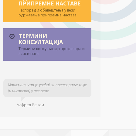
ПРИПРЕМНЕ НАСТАВЕ
Распоред и обавештења у вези
одржавања припремне наставе
ТЕРМИНИ
КОНСУЛТАЦИЈА
Термини консултација професора и
асистената
Математичар је уређај за претварање кафе
[и цигарета] у теореме.
Алфред Ренеи