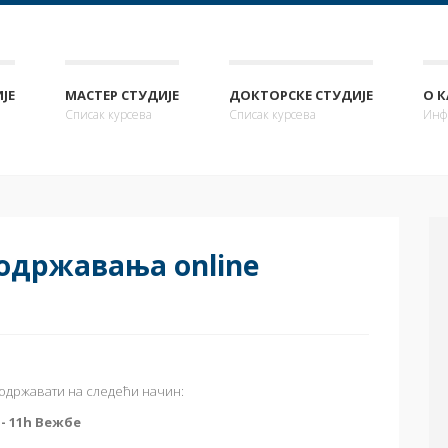
ЈЕ
МАСТЕР СТУДИЈЕ
ДОКТОРСКЕ СТУДИЈЕ
О 
Списак курсева
Списак курсева
Инф
одржавања online
 одржавати на следећи начин:
 - 11h Вежбе