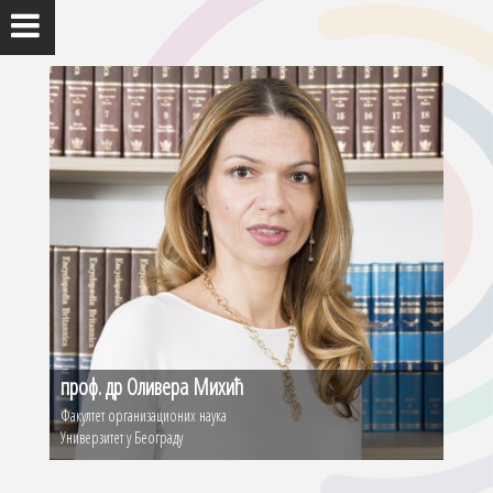
проф. др Оливера Михић
Факултет организационих наука
Универзитет у Београду