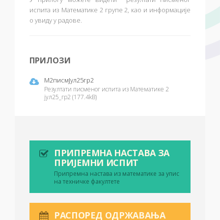
испита из Математике 2 групе 2
, као и информације
о увиду у радове.
ПРИЛОЗИ
М2писмЈул25гр2
Резултати писменог испита из Математике 2
јул25_гр2 (177.4kB)
ПРИПРЕМНА НАСТАВА ЗА
ПРИЈЕМНИ ИСПИТ
Припремна настава из математике за упис
на техничке факултете
РАСПОРЕД ОДРЖАВАЊА