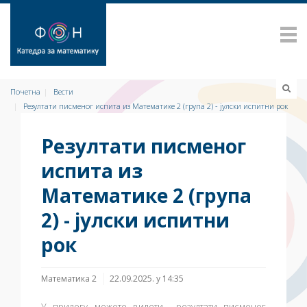
Почетна
Вести
Резултати писменог испита из Математике 2 (групa 2) - јулски испитни рок
Резултати писменог
испита из
Математике 2 (групa
2) - јулски испитни
рок
Математика 2
22.09.2025. у 14:35
У прилогу можете видети резултати писменог