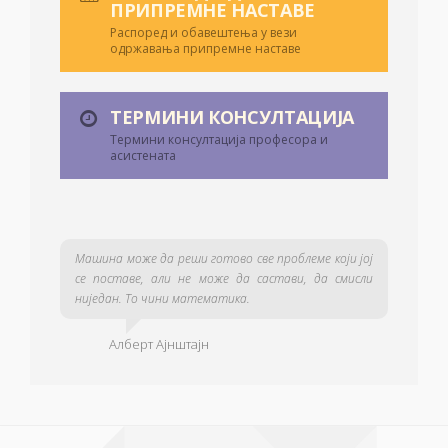
ПРИПРЕМНЕ НАСТАВЕ
Распоред и обавештења у вези
одржавања припремне наставе
ТЕРМИНИ КОНСУЛТАЦИЈА
Термини консултација професора и
асистената
Машина може да реши готово све проблеме који јој
се поставе, али не може да састави, да смисли
ниједан. То чини математика.
Алберт Ајнштајн