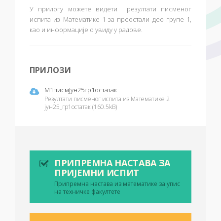
У прилогу можете видети резултати писменог
испита из Математике 1 за преостали део групе 1
,
као и информације о увиду у радове.
ПРИЛОЗИ
М1писмЈун25гр1остатак
Резултати писменог испита из Математике 2
јун25_гр1остатак (160.5kB)
ПРИПРЕМНА НАСТАВА ЗА
ПРИЈЕМНИ ИСПИТ
Припремна настава из математике за упис
на техничке факултете