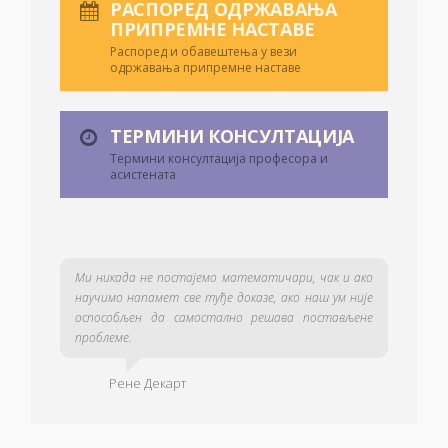
РАСПОРЕД ОДРЖАВАЊА
ПРИПРЕМНЕ НАСТАВЕ
Распоред и обавештења у вези
одржавања припремне наставе
ТЕРМИНИ КОНСУЛТАЦИЈА
Термини консултација професора и
асистената
Ми никада не постајемо математичари, чак и ако
научимо напамет све туђе доказе, ако наш ум није
оспособљен да самостално решава постављене
проблеме.
Рене Декарт