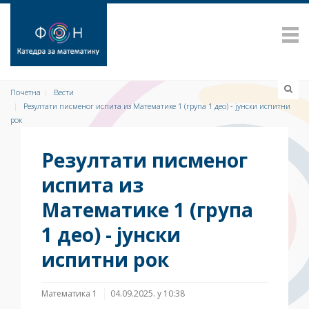
Почетна
Вести
Резултати писменог испита из Математике 1 (групa 1 део) - јунски испитни
рок
Резултати писменог
испита из
Математике 1 (групa
1 део) - јунски
испитни рок
Математика 1
04.09.2025. у 10:38