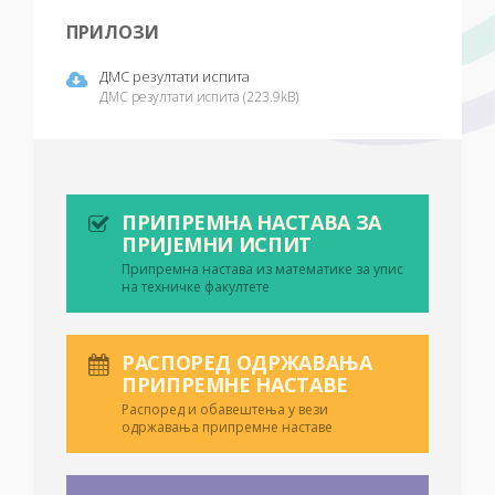
ПРИЛОЗИ
ДМС резултати испита
ДМС резултати испита (223.9kB)
ПРИПРЕМНА НАСТАВА ЗА
ПРИЈЕМНИ ИСПИТ
Припремна настава из математике за упис
на техничке факултете
РАСПОРЕД ОДРЖАВАЊА
ПРИПРЕМНЕ НАСТАВЕ
Распоред и обавештења у вези
одржавања припремне наставе