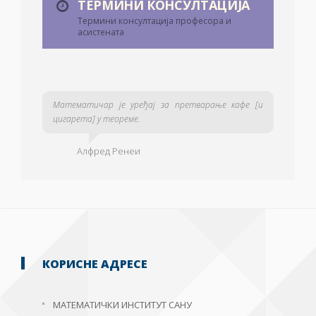
ТЕРМИНИ КОНСУЛТАЦИЈА
Термини консултација професора и
асистената
Математичар је уређај за претварање кафе [и
цигарета] у теореме.
Алфред Ренеи
КОРИСНЕ АДРЕСЕ
МАТЕМАТИЧКИ ИНСТИТУТ САНУ