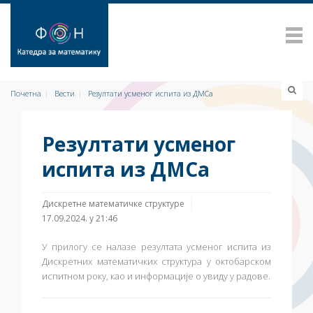
Почетна
Вести
Резултати усменог испита из ДМСа
Резултати усменог
испита из ДМСа
Дискретне математичке структуре
17.09.2024. у 21:46
У прилогу се налазе резултата усменог испита из
Дискретних математичких структура у октобарском
испитном року, као и информације о увиду у радове.