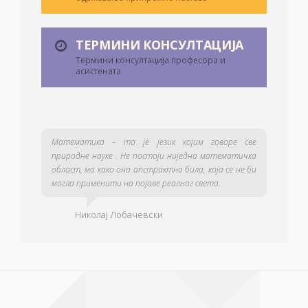
ТЕРМИНИ КОНСУЛТАЦИЈА
Термини консултација професора и
асистената
Математика – то је језик којим говоре све
природне науке . Не постоји ниједна математичка
област, ма како она апстрактна била, која се не би
могла применити на појаве реалног света.
Николај Лобачевски