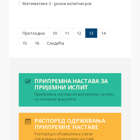
Математике 3 - јунски испитни рок
Претходна
10
11
12
13
14
15
16
Следећа
ПРИПРЕМНА НАСТАВА ЗА
ПРИЈЕМНИ ИСПИТ
Припремна настава из математике за упис
на техничке факултете
РАСПОРЕД ОДРЖАВАЊА
ПРИПРЕМНЕ НАСТАВЕ
Распоред и обавештења у вези
одржавања припремне наставе