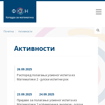
Почетна
Активности
Активности
26.09.2025
Распоред полагања усменог испита из
Математике 2 - јулски испитни рок
23.09.2025
24.09.2025
Пријаве за полагање усменог испита из
Математике 2 и Нумеричке анализе - јулски