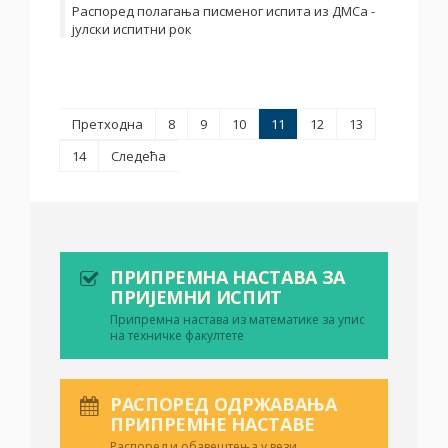
Распоред полагања писменог испита из ДМСа -
јулски испитни рок
Претходна
8
9
10
11
12
13
14
Следећа
ПРИПРЕМНА НАСТАВА ЗА
ПРИЈЕМНИ ИСПИТ
Припремна настава из математике за упис
на техничке факултете
РАСПОРЕД ОДРЖАВАЊА
ПРИПРЕМНЕ НАСТАВЕ
Распоред и обавештења у вези