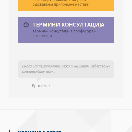
одржавања припремне наставе
ТЕРМИНИ КОНСУЛТАЦИЈА
Термини консултација професора и
асистената
Снага математичара лежи у њиховом избегавању
непотребних мисли.
Ернст Мах