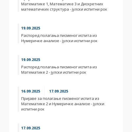
Математике 1, Математике 3 и Дискретних
математичких структура - јулски испитни рок
19.09.2025
Распоред полагања писменог испита из
Нумеричке анализе - јулски испитни рок
19.09.2025
Распоред полагања писменог испита из
Математике 2 - јулски испитни рок
16.09.2025
17.09.2025
Пријаве за полагање писменог испита из
Математике 2 и Нумеричке анализе - јулски
испитни рок
17.09.2025