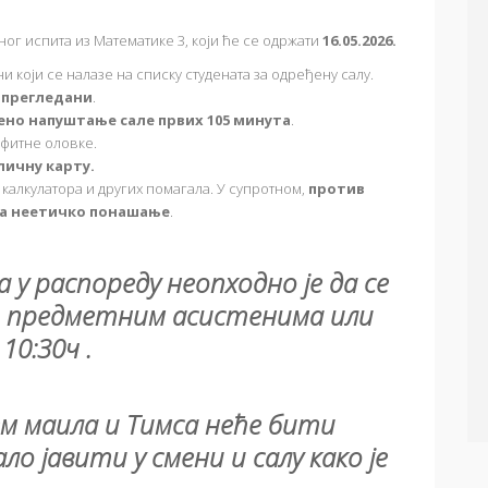
г испита из Математике 3, који ће се одржати
16.05.2026.
 који се налазе на списку студената за одређену салу.
 прегледани
.
ено напуштање сале првих 105 минута
.
фитне оловке.
личну карту.
алкулатора и других помагала. У супротном,
против
за неетичко понашање
.
 у распореду неопходно је да се
и предметним асистенима или
 10:30ч
.
м маила и Тимса неће бити
ло јавити у смени и салу како је