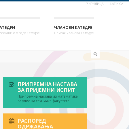
ЋИРИЛИЦА
LATINICA
КАТЕДРИ
ЧЛАНОВИ КАТЕДРЕ
ормације о раду Катедре
Списак чланова Катедре
ПРИПРЕМНА НАСТАВА
ЗА ПРИЈЕМНИ ИСПИТ
Припремна настава из математике
за упис на техничке факултете
РАСПОРЕД
ОДРЖАВАЊА