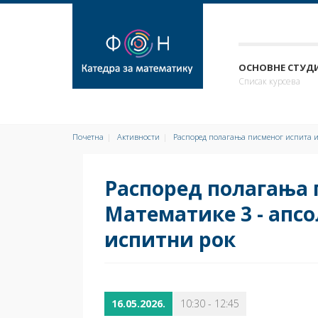
ОСНОВНЕ СТУДИ
Списак курсева
Почетна
Активности
Распоред полагања писменог испита из
Распоред полагања 
Математике 3 - апс
испитни рок
16.05.2026.
10:30 - 12:45