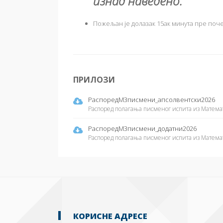
изнад наведено.
Пожељан је долазак 15ак минута пре поче
ПРИЛОЗИ
РаспоредМ3писмени_апсолвентски2026
Распоред полагања писменог испита из Математи
РаспоредМ3писмени_додатни2026
Распоред полагања писменог испита из Математи
КОРИСНЕ АДРЕСЕ