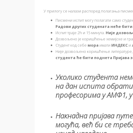
У прилогу се налази распоред полагања писмено
Писмени испит могу полагати само студени
Радови других студената неће бити
Испит траје 2h и 15 минута.
Није дозвољ
Дозвољено је коришћење хемијске и гра
Студент код себе
мора
имати
ИНДЕКС
и
Није дозвољено коришћење литературе, к
студента ће бити поднета Пријава 
Уколико студента нема
на дан испита обрат
професорима у АМФ1, у
Накнадна пријава путе
могућа, већ би се треба