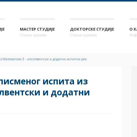
ЈЕ
МАСТЕР СТУДИЈЕ
ДОКТОРСКЕ СТУДИЈЕ
О 
Списак курсева
Списак курсева
Инф
 Математике 3 - апсолвентски и додатни испитни рок
писменог испита из
олвентски и додатни