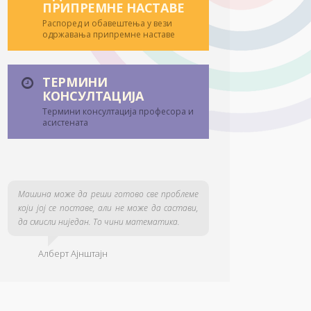
ПРИПРЕМНЕ НАСТАВЕ
Распоред и обавештења у вези
одржавања припремне наставе
ТЕРМИНИ
КОНСУЛТАЦИЈА
Термини консултација професора и
асистената
Машина може да реши готово све проблеме
који јој се поставе, али не може да састави,
да смисли ниједан. То чини математика.
Алберт Ајнштајн