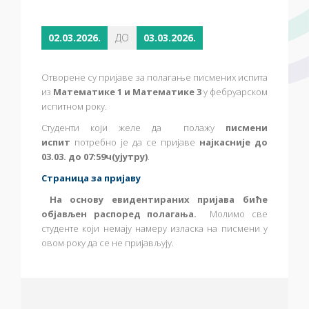
02.03.2026.
ДО
03.03.2026.
Отворене су пријаве за полагање писмених испита
из
Математике 1 и
Математике 3
у фебруарском
испитном року.
Студенти који желе да полажу
писмени
испит
потребно је да се пријаве
најкасније до
03.03. до 07:59ч(ујутру)
.
Страница за пријаву
На основу евидентираних пријава биће
објављен распоред полагања.
Молимо све
студенте који немају намеру изласка на писмени у
овом року да се не пријављују.