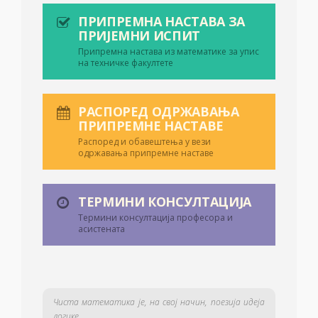
ПРИПРЕМНА НАСТАВА ЗА
ПРИЈЕМНИ ИСПИТ
Припремна настава из математике за упис
на техничке факултете
РАСПОРЕД ОДРЖАВАЊА
ПРИПРЕМНЕ НАСТАВЕ
Распоред и обавештења у вези
одржавања припремне наставе
ТЕРМИНИ КОНСУЛТАЦИЈА
Термини консултација професора и
асистената
Чиста математика је, на свој начин, поезија идеја
логике.