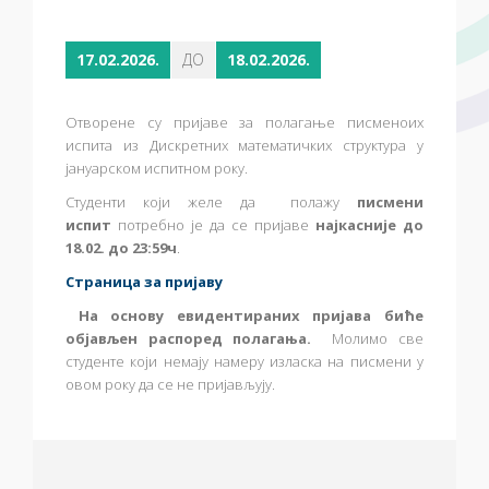
17.02.2026.
ДО
18.02.2026.
Отворене су пријаве за полагање писменоих
испита из Дискретних математичких структура
у
јануарском испитном року.
Студенти који желе да полажу
писмени
испит
потребно је да се пријаве
најкасније до
18.02. до 23:59ч
.
Страница за пријаву
На основу евидентираних пријава биће
објављен распоред полагања.
Молимо све
студенте који немају намеру изласка на писмени у
овом року да се не пријављују.