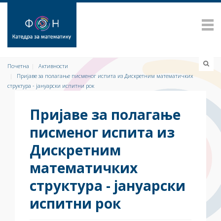
Почетна
Активности
Пријаве за полагање писменог испита из Дискретним математичких
структура - јануарски испитни рок
Пријаве за полагање
писменог испита из
Дискретним
математичких
структура - јануарски
испитни рок