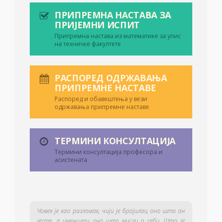
ПРИПРЕМНА НАСТАВА ЗА
ПРИЈЕМНИ ИСПИТ
Припремна настава из математике за упис
на техничке факултете
РАСПОРЕД ОДРЖАВАЊА
ПРИПРЕМНЕ НАСТАВЕ
Распоред и обавештења у вези
одржавања припремне наставе
ТЕРМИНИ КОНСУЛТАЦИЈА
Термини консултација професора и
асистената
Човек је као разломак, чији је бројилац оно што он
јесте, а именилац оно што мисли о себи. Што је