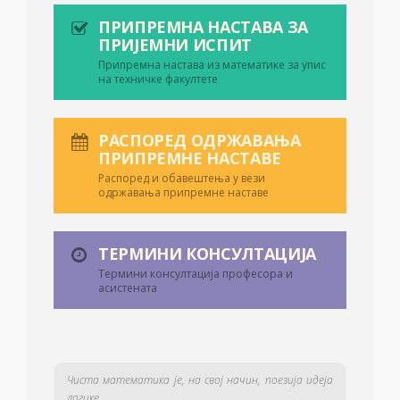
ПРИПРЕМНА НАСТАВА ЗА
ПРИЈЕМНИ ИСПИТ
Припремна настава из математике за упис
на техничке факултете
РАСПОРЕД ОДРЖАВАЊА
ПРИПРЕМНЕ НАСТАВЕ
Распоред и обавештења у вези
одржавања припремне наставе
ТЕРМИНИ КОНСУЛТАЦИЈА
Термини консултација професора и
асистената
Чиста математика је, на свој начин, поезија идеја
логике.