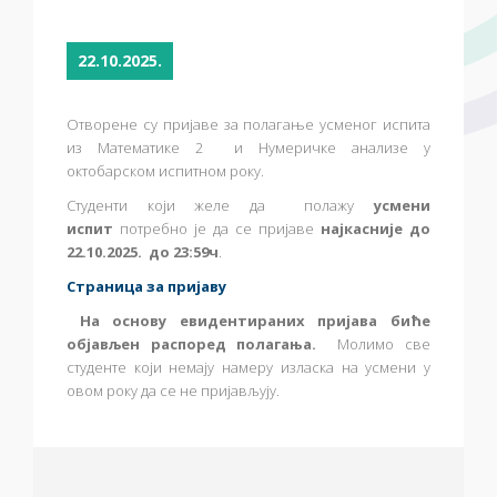
22.10.2025.
Отворене су пријаве за полагање усменог испита
из Математике 2 и Нумеричке анализе
у
октобарском испитном року.
Студенти који желе да полажу
усмени
испит
потребно је да се пријаве
најкасније до
22.10.2025. до 23:59ч
.
Страница за пријаву
На основу евидентираних пријава биће
објављен распоред полагања.
Молимо све
студенте који немају намеру изласка на усмени у
овом року да се не пријављују.