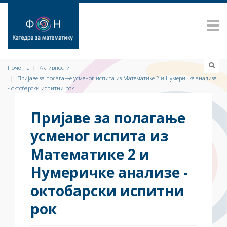
Почетна
Активности
Пријаве за полагање усменог испита из Математике 2 и Нумеричке анализе
- октобарски испитни рок
Пријаве за полагање
усменог испита из
Математике 2 и
Нумеричке анализе -
октобарски испитни
рок