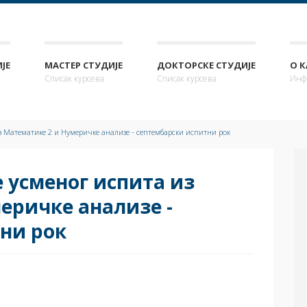
ЈЕ
МАСТЕР СТУДИЈЕ
ДОКТОРСКЕ СТУДИЈЕ
О 
Списак курсева
Списак курсева
Инф
з Математике 2 и Нумеричке анализе - септембарски испитни рок
 усменог испита из
еричке анализе -
ни рок