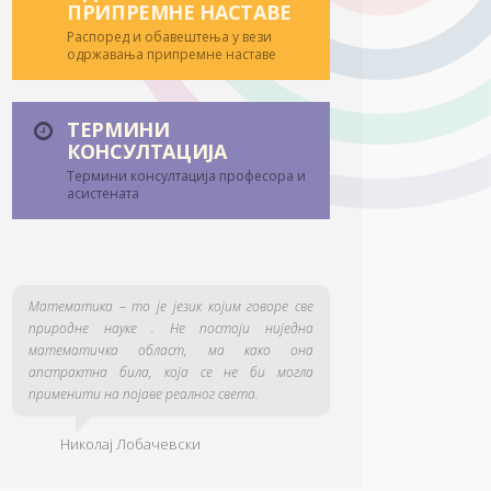
ПРИПРЕМНЕ НАСТАВЕ
Распоред и обавештења у вези
одржавања припремне наставе
ТЕРМИНИ
КОНСУЛТАЦИЈА
Термини консултација професора и
асистената
Математика – то је језик којим говоре све
природне науке . Не постоји ниједна
математичка област, ма како она
апстрактна била, која се не би могла
применити на појаве реалног света.
Николај Лобачевски