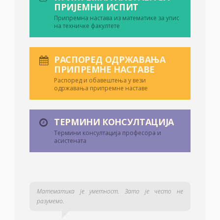
ПРИЈЕМНИ ИСПИТ
Припремна настава из математике за упис
на техничке факултете
РАСПОРЕД ОДРЖАВАЊА
ПРИПРЕМНЕ НАСТАВЕ
Распоред и обавештења у вези
одржавања припремне наставе
ТЕРМИНИ КОНСУЛТАЦИЈА
Термини консултација професора и
асистената
Математика је уметност. Зато је често не
разумемо.