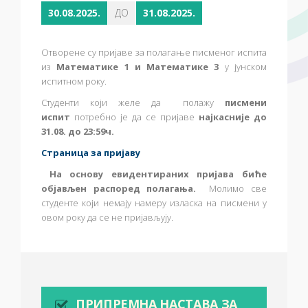
30.08.2025.
ДО
31.08.2025.
Отворене су пријаве за полагање писменог испита
из
Математике 1 и
Математике 3
у јунском
испитном року.
Студенти који желе да полажу
писмени
испит
потребно је да се пријаве
најкасније до
31.08. до 23:59ч.
Страница за пријаву
На основу евидентираних пријава биће
објављен распоред полагања.
Молимо све
студенте који немају намеру изласка на писмени у
овом року да се не пријављују.
ПРИПРЕМНА НАСТАВА ЗА